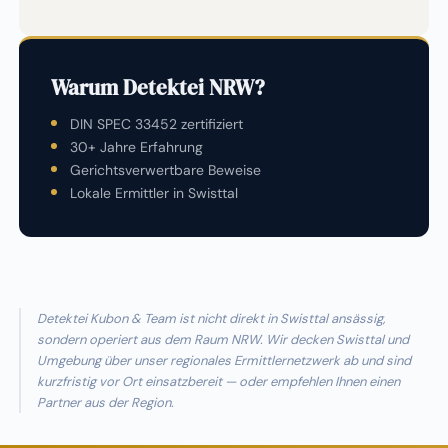
Warum Detektei NRW?
DIN SPEC 33452 zertifiziert
30+ Jahre Erfahrung
Gerichtsverwertbare Beweise
Lokale Ermittler in Swisttal
Detektei Kubon & Team ist nicht direkt in Swisttal ansässig,
sondern operiert aus dem Raum NRW. Wir decken Swisttal und
Umgebung über unser regionales Ermittlernetzwerk ab und sind
kurzfristig vor Ort einsatzbereit — oder empfehlen Ihnen einen
Partner aus der Region.