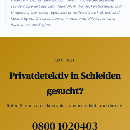
Detektei Kubon & Team ist nicht direkt in Schleiden ansässig,
sondern operiert aus dem Raum NRW. Wir decken Schleiden und
Umgebung über unser regionales Ermittlernetzwerk ab und sind
kurzfristig vor Ort einsatzbereit — oder empfehlen Ihnen einen
Partner aus der Region.
KONTAKT
Privatdetektiv in Schleiden
gesucht?
Rufen Sie uns an — kostenlos, unverbindlich und diskret.
0800 1020403