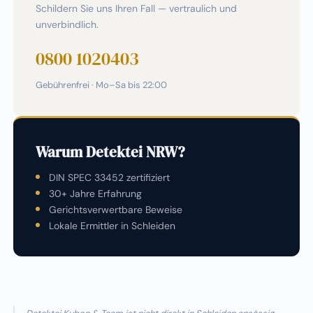
Schildern Sie uns Ihren Fall — vertraulich und
unverbindlich.
0800 1020403
Gebührenfrei · Mo–Sa bis 22:00
Warum Detektei NRW?
DIN SPEC 33452 zertifiziert
30+ Jahre Erfahrung
Gerichtsverwertbare Beweise
Lokale Ermittler in Schleiden