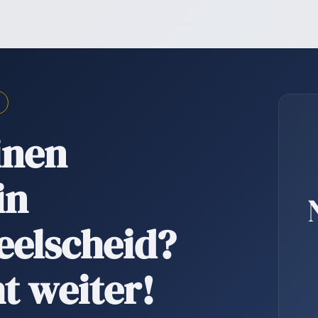
inen
in
eelscheid?
t weiter!