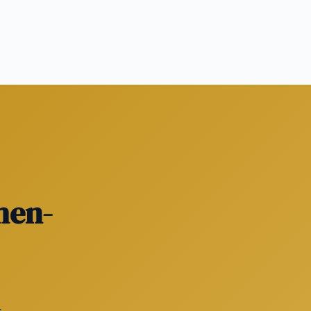
hen-
.