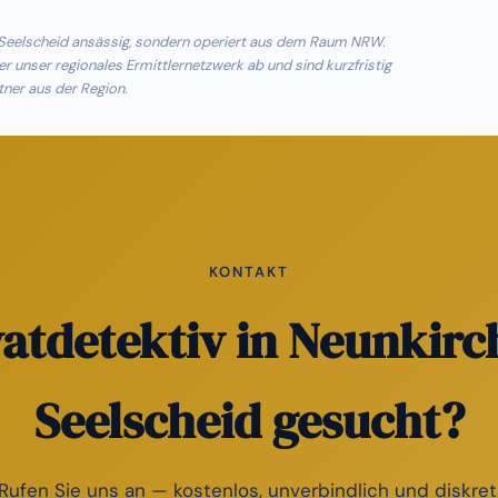
n-Seelscheid ansässig, sondern operiert aus dem Raum NRW.
unser regionales Ermittlernetzwerk ab und sind kurzfristig
tner aus der Region.
KONTAKT
vatdetektiv in Neunkirc
Seelscheid gesucht?
Rufen Sie uns an — kostenlos, unverbindlich und diskret