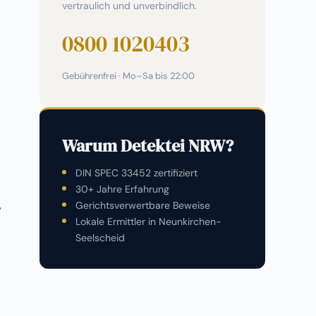
vertraulich und unverbindlich.
0800 1020403
Gebührenfrei · Mo–Sa bis 22:00
Warum Detektei NRW?
DIN SPEC 33452 zertifiziert
30+ Jahre Erfahrung
,
Gerichtsverwertbare Beweise
Lokale Ermittler in Neunkirchen-
Seelscheid