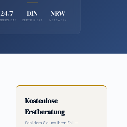
24/7
DIN
NRW
RREICHBAR
ZERTIFIZIERT
NETZWERK
Kostenlose
Erstberatung
Schildern Sie uns Ihren Fall —