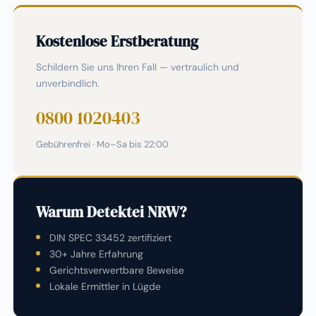
Kostenlose Erstberatung
Schildern Sie uns Ihren Fall — vertraulich und
unverbindlich.
0800 1020403
Gebührenfrei · Mo–Sa bis 22:00
Warum Detektei NRW?
DIN SPEC 33452 zertifiziert
30+ Jahre Erfahrung
Gerichtsverwertbare Beweise
Lokale Ermittler in Lügde