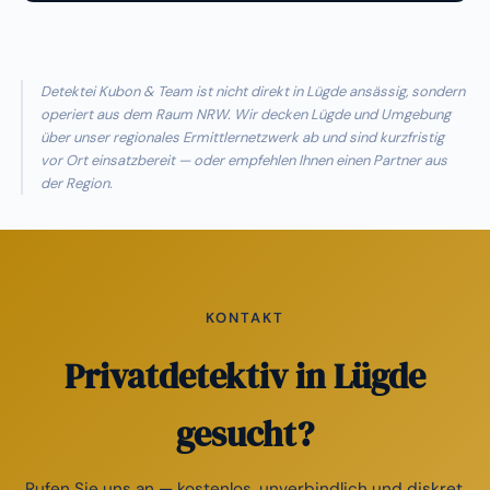
Detektei Kubon & Team ist nicht direkt in Lügde ansässig, sondern
operiert aus dem Raum NRW. Wir decken Lügde und Umgebung
über unser regionales Ermittlernetzwerk ab und sind kurzfristig
vor Ort einsatzbereit — oder empfehlen Ihnen einen Partner aus
der Region.
KONTAKT
Privatdetektiv in Lügde
gesucht?
Rufen Sie uns an — kostenlos, unverbindlich und diskret.