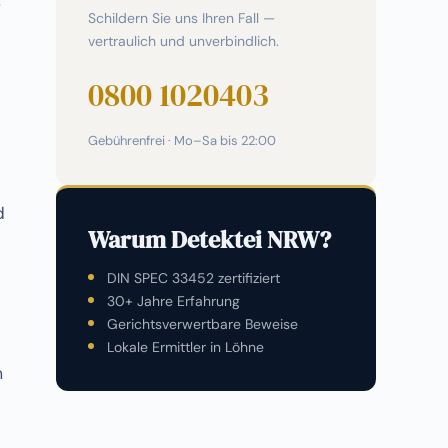
f
Schildern Sie uns Ihren Fall —
vertraulich und unverbindlich.
0800 1020403
Gebührenfrei · Mo–Sa bis 22:00
d
Warum Detektei NRW?
DIN SPEC 33452 zertifiziert
30+ Jahre Erfahrung
Gerichtsverwertbare Beweise
Lokale Ermittler in Löhne
m