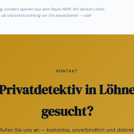
ssig, sondern operiert aus dem Raum NRW. Wir decken Löhne
b und sind kurzfristig vor Ort einsatzbereit — oder
KONTAKT
Privatdetektiv in Löhn
gesucht?
Rufen Sie uns an — kostenlos, unverbindlich und diskret