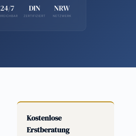
24/7
DIN
NRW
RREICHBAR
ZERTIFIZIERT
NETZWERK
Kostenlose
Erstberatung