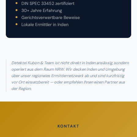
DIN SPEC 33452 zertifiziert
30+ Jahre Erfahrung
Gerichtsverwertbare Beweise
Lokale Ermittler in Inden
Detektei Kubon & Team ist nicht direkt in Inden ansässig, sondern
operiert aus dem Raum NRW. Wir decken Inden und Umgebung
über unser regionales Ermittlernetzwerk ab und sind kurzfristig
vor Ort einsatzbereit — oder empfehlen Ihnen einen Partner aus
der Region.
KONTAKT