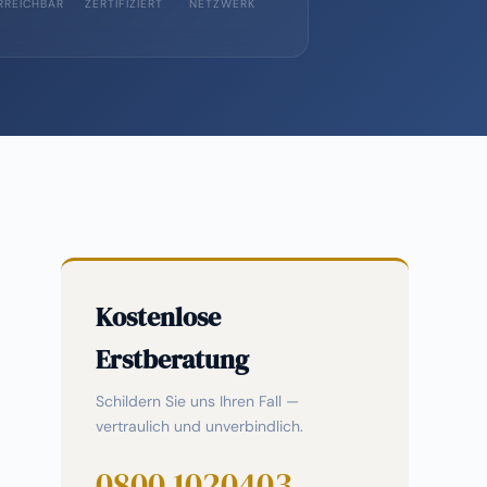
RREICHBAR
ZERTIFIZIERT
NETZWERK
Kostenlose
Erstberatung
Schildern Sie uns Ihren Fall —
vertraulich und unverbindlich.
0800 1020403