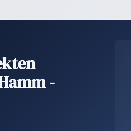
ekten
 Hamm -