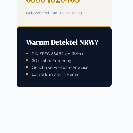
Gebührenfrei · Mo–Sa bis 22:00
Warum Detektei NRW?
DIN SPEC 33452 zertifiziert
30+ Jahre Erfahrung
Gerichtsverwertbare Beweise
Lokale Ermittler in Hamm