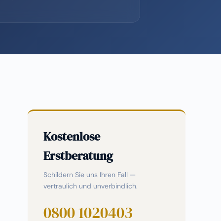
Kostenlose
Erstberatung
Schildern Sie uns Ihren Fall —
vertraulich und unverbindlich.
0800 1020403