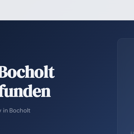
 Bocholt
efunden
v in Bocholt
E