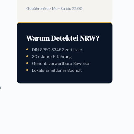
Gebührenfrei · Mo–Sa bis 22:00
Warum Detektei NRW?
DIN SPEC 33452 zertifiziert
30+ Jahre Erfahrung
Gerichtsverwertbare Beweise
Lokale Ermittler in Bocholt
n